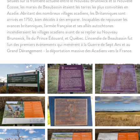
Situées sur la frontière actuelle entre le Nouveau Brunswick et la Nouvelle
Écosse, les marais de Beaubassin étaient les terres les plus convoitées en
Acadie. Abritant des nombreux villages acadiens, les Britanniques sont
arrivés en 1750, bien décidés à s'en emparer. Incapables de repousser les
avances britanniques, l'armée française et ses alliés autochtones
incendieraient les villages acadiens avant de se replier au Nouveau
Brunswick, Île du Prince Édouard, et Québec. L'incendie de Beaubassin fut
l'un des premiers événements qui menèrent à la Guerre de Sept Ans et au
Grand Dérangement - la déportation massive des Acadiens vers la France.