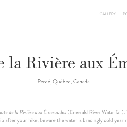
GALLERY
P
e la Rivière aux É
Percé, Québec, Canada
ute de la Rivière aux Émeraudes
(Emerald River Waterfall). T
 after your hike, beware the water is bracingly cold year rou