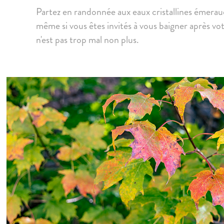
Partez en randonnée aux eaux cristallines émerau
même si vous êtes invités à vous baigner après vo
n'est pas trop mal non plus.