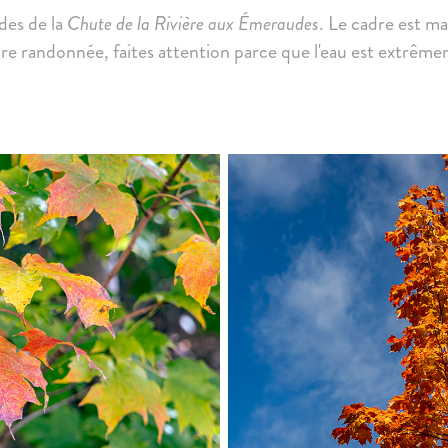
des de la
Chute de la Rivière aux Émeraudes
. Le cadre est m
tre randonnée, faites attention parce que l'eau est extrêm