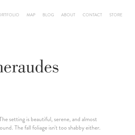
ORTFOLIO
MAP
BLOG
ABOUT
CONTACT
STORE
meraudes
he setting is beautiful, serene, and almost
nd. The fall foliage isn't too shabby either.