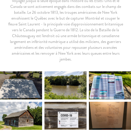
Voyagez jusqu'à la seule époque dans l'histoire où les États-Unis et le
Canada se sont activement engagés dans des combats sur le champ de
bataille. Le 26 octobre 1813, les troupes américaines de New York
envahissent le Québec avec le but de capturer Montréal et couper le
fleuve Saint Laurent - la principale voie d'approvisionnement britannique
vers le Canada pendant la Guerre de 1812. Le site de la Bataille de la
Châuteauguay est l'endroit où une armée britannique et canadienne
largement en infériorité numérique a utilisé des miliciens, des guerriers
amérindiens et des voluntaires pour repousser plusieurs avancées
américaines et les renvoyer à New York avec leurs queues entre leurs
jambes.