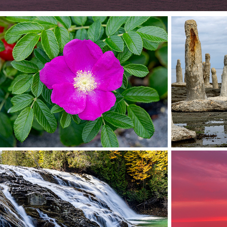
Centr
Parc National du Bic
Rimouski, Québec, Canada
Sainte
Chute de la Rivière aux 
Sunri
Émeraudes