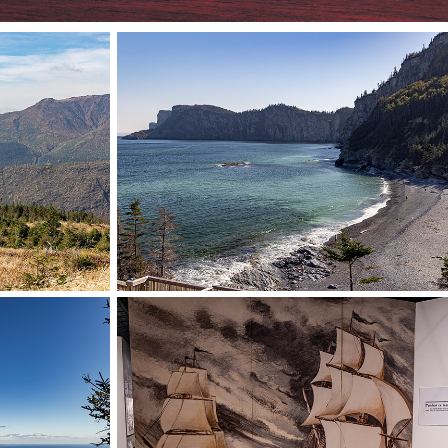
e la 
Forillon National Park
Gaspé, Québec, Canada
bec, Canada
 Mont 
La Bataille de la 
ph
Ristigouche