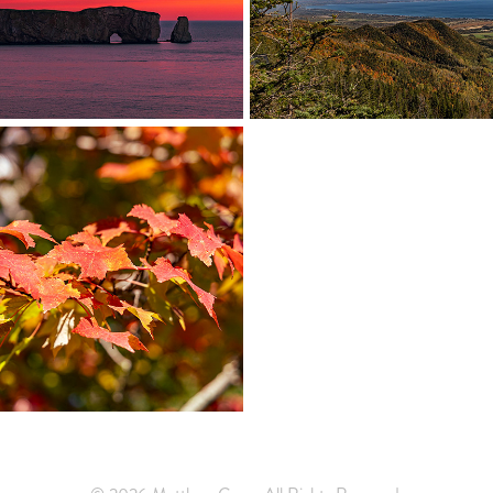
rcé, Québec, Canada
Carleton sur Mer, Québe
leton Provincial 
Park
tin, New Brunswick, Canada