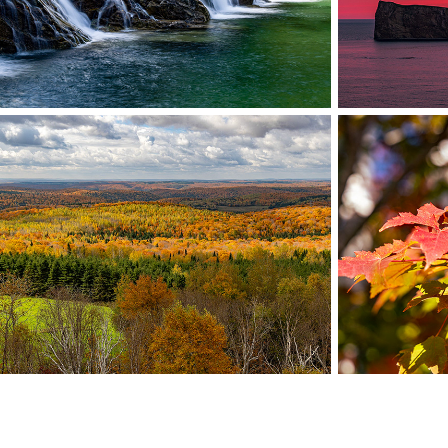
Percé, Québec, Canada
Pe
Mt. Car
Route des Belvédères
Matapédia, Québec, Canada
Saint Quen