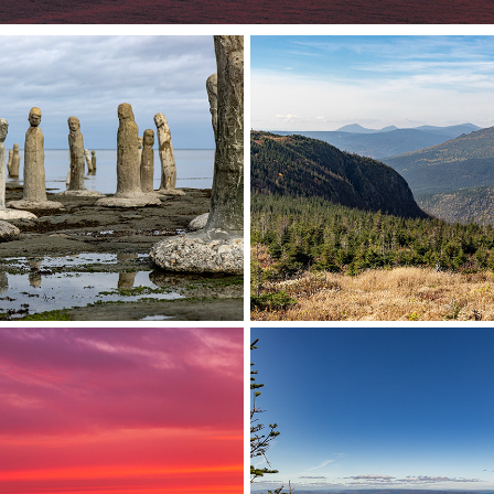
e d'Art Marcel 
Parc National d
Gagnon
Gaspésie
 Flavie, Québec, Canada
Sainte Anne des Monts, Qué
se at Le Rocher 
Parc Régional du
Percé
Saint Jose